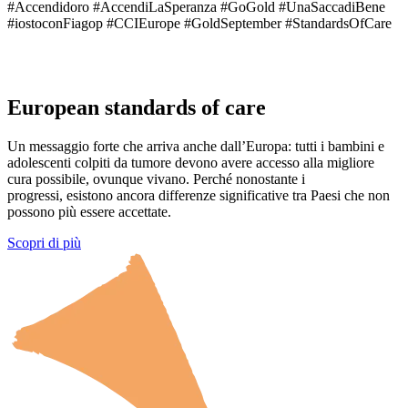
#
Accendidoro
#
AccendiLaSperanza
#
GoGold
#
UnaSaccadiBene
#
iostoconFiagop
#
CCIEurope
#
GoldSeptember
#
StandardsOfCare
European standards of care
Un messaggio forte che arriva anche dall’Europa: tutti i bambini e
adolescenti colpiti da tumore devono avere accesso alla migliore
cura possibile, ovunque vivano. Perché nonostante i
progressi, esistono ancora differenze significative tra Paesi che non
possono più essere accettate.
Scopri di più